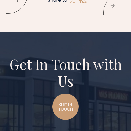
Share to
Get In Touch with
Us
GET IN
TOUCH