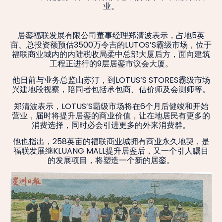
业。
居銮福联发展有限公司董事经理郑清波表示，占地5英
亩、总投资额预估3500万令吉的LUTOS’S霸级市场，位于
福联商业城内的内陆税收局柔中总部大厦后方，面向建筑
工程正进行的9层居銮市议会大厦。
他日前与业务总监山苏汀，到LOTUS‘S STORES霸级市场
兴建地段视察，陪同者包括承包商、估价师及会测师等。
郑清波表示，LOTUS’S霸级市场将在6个月后健竣和开始
营业，届时将提升居銮的商业价值，让在地居民有更多的
消费选择，同时必会引进更多的外来消费群。
他也指出，258英亩的福联商业城拥有商业永久地契，是
福联发展继KLUANG MALL提升居銮后，又一个引人瞩目
的发展项目，将塑造一个新的居銮。