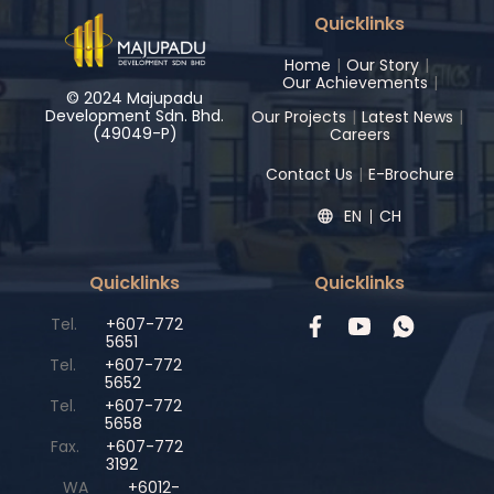
Quicklinks
Home
|
Our Story
|
Our Achievements
|
© 2024 Majupadu
Development Sdn. Bhd.
Our Projects
|
Latest News
|
(49049-P)
Careers
Contact Us
|
E-Brochure
EN
CH
Quicklinks
Quicklinks
Tel.
+607-772
5651
Tel.
+607-772
5652
Tel.
+607-772
5658
Fax.
+607-772
3192
WA
+6012-